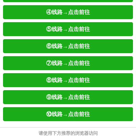
④线路→点击前往
⑤线路→点击前往
⑥线路→点击前往
⑦线路→点击前往
⑧线路→点击前往
⑨线路→点击前往
⑩线路→点击前往
请使用下方推荐的浏览器访问