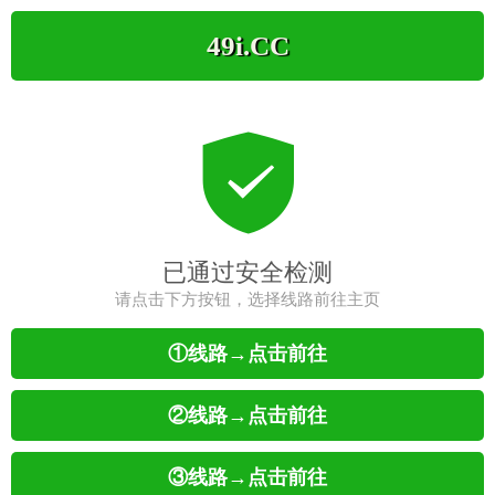
49i.CC
已通过安全检测
请点击下方按钮，选择线路前往主页
①线路→点击前往
②线路→点击前往
③线路→点击前往